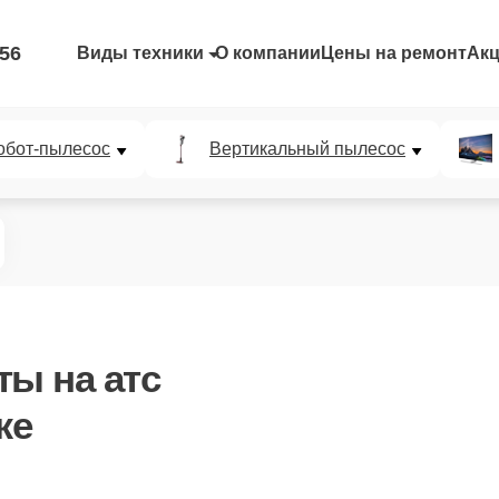
-56
Виды техники
О компании
Цены на ремонт
Ак
обот-пылесос
Вертикальный пылесос
аты
на атс
же