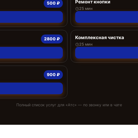
Ремонт кнопки
500 ₽
25 мин
Комплексная чистка
2800 ₽
25 мин
900 ₽
Полный список услуг для «
Атс
» — по звонку или в чате