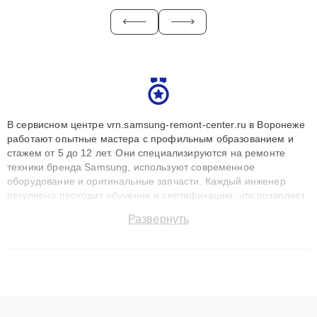
В сервисном центре vrn.samsung-remont-center.ru в Воронеже
работают опытные мастера с профильным образованием и
стажем от 5 до 12 лет. Они специализируются на ремонте
техники бренда Samsung, используют современное
оборудование и оригинальные запчасти. Каждый инженер
регулярно проходит обучение и сертификацию, что позволяет
быстро и точноdiagnostikировать поломки и восстанавливать
Развернуть
технику с сохранением гарантии до 3 лет. Наши мастера
решают сложные случаи: от замены матриц и материнских
плат до ремонта после залития и восстановления данных.
Благодаря высокой квалификации и ответственному подходу
клиенты получают быстрый, качественный ремонт и понятные
объяснения по результатам диагностики.