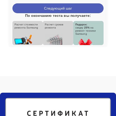
Следующий шаг
По окончанию теста вы получаете:
Расчет стоимости
Расчет сроков
Подарок:
ремонта Samsung
ремонта
скидку
25%
на
ремонт техники
Samsung