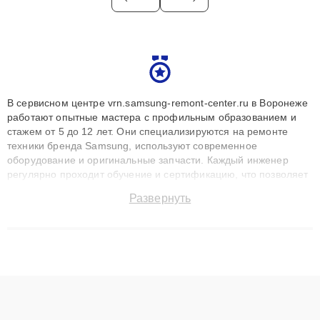
В сервисном центре vrn.samsung-remont-center.ru в Воронеже
работают опытные мастера с профильным образованием и
стажем от 5 до 12 лет. Они специализируются на ремонте
техники бренда Samsung, используют современное
оборудование и оригинальные запчасти. Каждый инженер
регулярно проходит обучение и сертификацию, что позволяет
быстро и точноdiagnostikировать поломки и восстанавливать
Развернуть
технику с сохранением гарантии до 3 лет. Наши мастера
решают сложные случаи: от замены матриц и материнских
плат до ремонта после залития и восстановления данных.
Благодаря высокой квалификации и ответственному подходу
клиенты получают быстрый, качественный ремонт и понятные
объяснения по результатам диагностики.