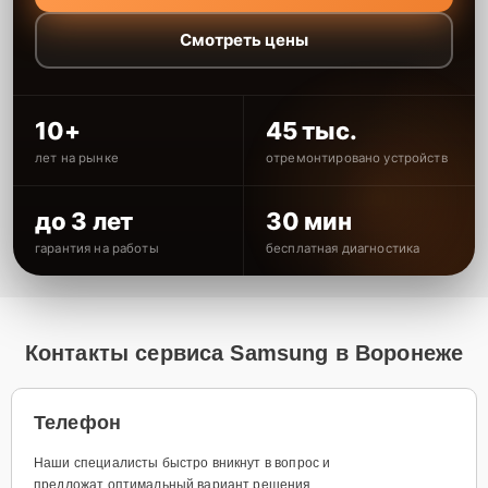
Смотреть цены
10+
45 тыс.
лет на рынке
отремонтировано устройств
до 3 лет
30 мин
гарантия на работы
бесплатная диагностика
Контакты сервиса Samsung в Воронеже
Телефон
Наши специалисты быстро вникнут в вопрос и
предложат оптимальный вариант решения