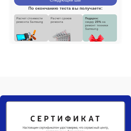
По окончанию теста вы получаете:
Расчет стоимости
Расчет сроков
Подарок:
ремонта Samsung
ремонта
скидку
25%
на
ремонт техники
Samsung