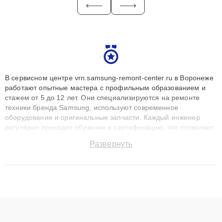
В сервисном центре vrn.samsung-remont-center.ru в Воронеже
работают опытные мастера с профильным образованием и
стажем от 5 до 12 лет. Они специализируются на ремонте
техники бренда Samsung, используют современное
оборудование и оригинальные запчасти. Каждый инженер
регулярно проходит обучение и сертификацию, что позволяет
быстро и точноdiagnostikировать поломки и восстанавливать
Развернуть
технику с сохранением гарантии до 3 лет. Наши мастера
решают сложные случаи: от замены матриц и материнских
плат до ремонта после залития и восстановления данных.
Благодаря высокой квалификации и ответственному подходу
клиенты получают быстрый, качественный ремонт и понятные
объяснения по результатам диагностики.