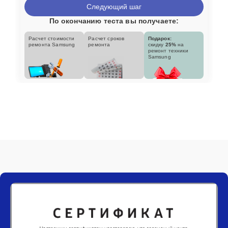
Следующий шаг
По окончанию теста вы получаете:
Расчет стоимости
Расчет сроков
Подарок:
ремонта Samsung
ремонта
скидку
25%
на
ремонт техники
Samsung