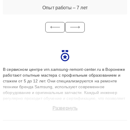
Опыт работы – 7 лет
В сервисном центре vrn.samsung-remont-center.ru в Воронеже
работают опытные мастера с профильным образованием и
стажем от 5 до 12 лет. Они специализируются на ремонте
техники бренда Samsung, используют современное
оборудование и оригинальные запчасти. Каждый инженер
регулярно проходит обучение и сертификацию, что позволяет
быстро и точноdiagnostikировать поломки и восстанавливать
Развернуть
технику с сохранением гарантии до 3 лет. Наши мастера
решают сложные случаи: от замены матриц и материнских
плат до ремонта после залития и восстановления данных.
Благодаря высокой квалификации и ответственному подходу