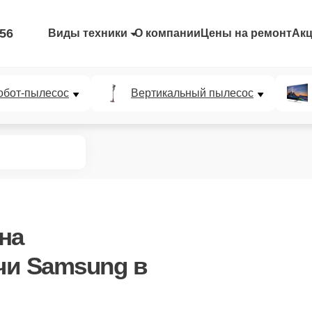
-56
Виды техники
О компании
Цены на ремонт
Ак
обот-пылесос
Вертикальный пылесос
на
чи Samsung в