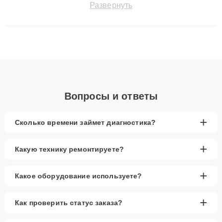
Развернуть
технику с сохранением гарантии до 3 лет. Наши мастера
решают сложные случаи: от замены матриц и материнских
плат до ремонта после залития и восстановления данных.
Благодаря высокой квалификации и ответственному подходу
клиенты получают быстрый, качественный ремонт и понятные
объяснения по результатам диагностики.
Вопросы и ответы
+
Сколько времени займет диагностика?
+
Какую технику ремонтируете?
+
Какое оборудование используете?
+
Как проверить статус заказа?