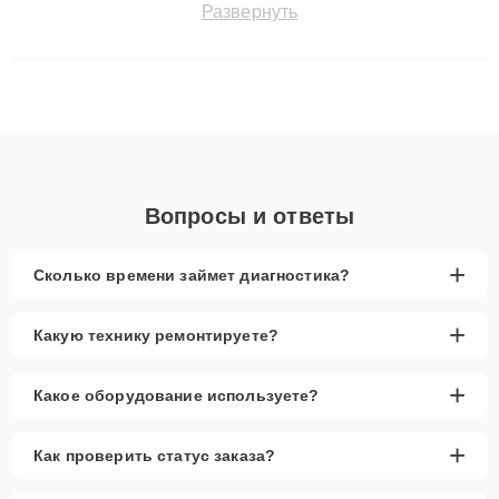
Развернуть
технику с сохранением гарантии до 3 лет. Наши мастера
решают сложные случаи: от замены матриц и материнских
плат до ремонта после залития и восстановления данных.
Благодаря высокой квалификации и ответственному подходу
клиенты получают быстрый, качественный ремонт и понятные
объяснения по результатам диагностики.
Вопросы и ответы
+
Сколько времени займет диагностика?
+
Какую технику ремонтируете?
+
Какое оборудование используете?
+
Как проверить статус заказа?