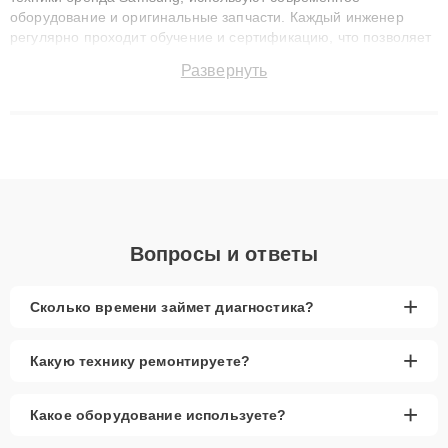
оборудование и оригинальные запчасти. Каждый инженер
регулярно проходит обучение и сертификацию, что позволяет
быстро и точноdiagnostikировать поломки и восстанавливать
Развернуть
технику с сохранением гарантии до 3 лет. Наши мастера
решают сложные случаи: от замены матриц и материнских
плат до ремонта после залития и восстановления данных.
Благодаря высокой квалификации и ответственному подходу
клиенты получают быстрый, качественный ремонт и понятные
объяснения по результатам диагностики.
Вопросы и ответы
+
Сколько времени займет диагностика?
+
Какую технику ремонтируете?
+
Какое оборудование используете?