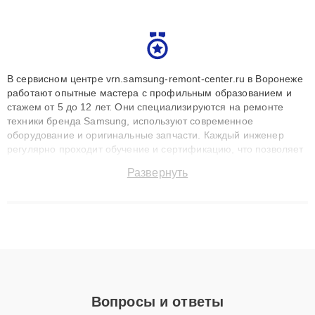
В сервисном центре vrn.samsung-remont-center.ru в Воронеже
работают опытные мастера с профильным образованием и
стажем от 5 до 12 лет. Они специализируются на ремонте
техники бренда Samsung, используют современное
оборудование и оригинальные запчасти. Каждый инженер
регулярно проходит обучение и сертификацию, что позволяет
быстро и точноdiagnostikировать поломки и восстанавливать
Развернуть
технику с сохранением гарантии до 3 лет. Наши мастера
решают сложные случаи: от замены матриц и материнских
плат до ремонта после залития и восстановления данных.
Благодаря высокой квалификации и ответственному подходу
клиенты получают быстрый, качественный ремонт и понятные
объяснения по результатам диагностики.
Вопросы и ответы