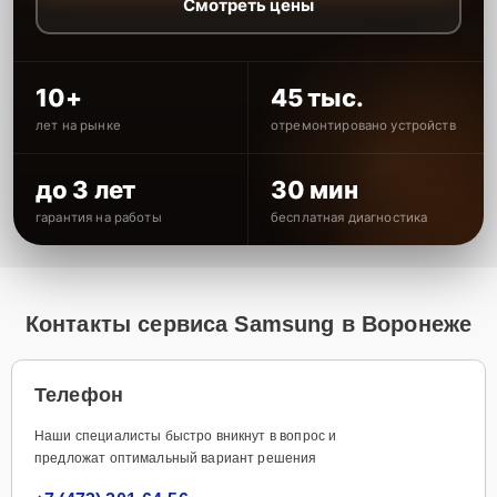
Смотреть цены
10+
45 тыс.
лет на рынке
отремонтировано устройств
до 3 лет
30 мин
гарантия на работы
бесплатная диагностика
Контакты сервиса Samsung в Воронеже
Телефон
Наши специалисты быстро вникнут в вопрос и
предложат оптимальный вариант решения