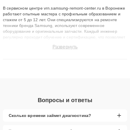
В сервисном центре vrn.samsung-remont-center.ru в Воронеже
работают опытные мастера с профильным образованием и
стажем от 5 до 12 лет. Они специализируются на ремонте
техники бренда Samsung, используют современное
оборудование и оригинальные запчасти. Каждый инженер
регулярно проходит обучение и сертификацию, что позволяет
быстро и точноdiagnostikировать поломки и восстанавливать
Развернуть
технику с сохранением гарантии до 3 лет. Наши мастера
решают сложные случаи: от замены матриц и материнских
плат до ремонта после залития и восстановления данных.
Благодаря высокой квалификации и ответственному подходу
клиенты получают быстрый, качественный ремонт и понятные
объяснения по результатам диагностики.
Вопросы и ответы
+
Сколько времени займет диагностика?