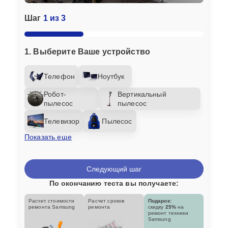
Шаг
1 из 3
1. Выберите Ваше устройство
Телефон
Ноутбук
Робот-
Вертикальный
пылесос
пылесос
Телевизор
Пылесос
Показать еще
Следующий шаг
По окончанию теста вы получаете:
Расчет стоимости
Расчет сроков
Подарок:
ремонта Samsung
ремонта
скидку
25%
на
ремонт техники
Samsung