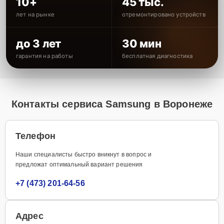
10+
45 тыс.
лет на рынке
отремонтировано устройств
до 3 лет
30 мин
гарантия на работы
бесплатная диагностика
Контакты сервиса Samsung в Воронеже
Телефон
Наши специалисты быстро вникнут в вопрос и
предложат оптимальный вариант решения
+7 (473) 201-64-56
Адрес