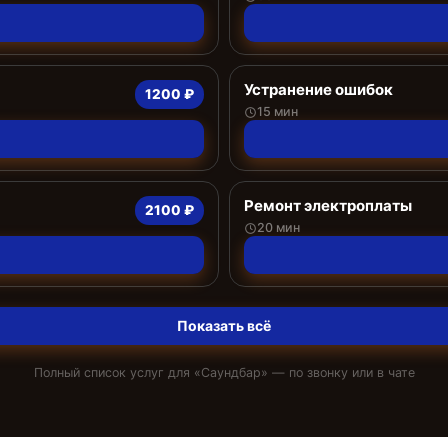
Устранение ошибок
1200 ₽
15 мин
Ремонт электроплаты
2100 ₽
20 мин
Показать всё
Полный список услуг для «
Саундбар
» — по звонку или в чате