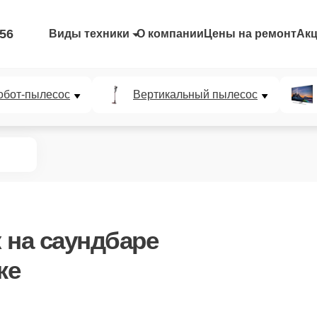
-56
Виды техники
О компании
Цены на ремонт
Ак
обот-пылесос
Вертикальный пылесос
к
на саундбаре
же