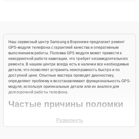
плат до ремонта после залития и восстановления данных.
Благодаря высокой квалификации и ответственному подходу
клиенты получают быстрый, качественный ремонт и понятные
объяснения по результатам диагностики.
Наш сервисный центр Samsung в Воронеже предлагает ремонт
GPS-модуля телефона с гарантией качества и оперативным
выполнением работы. Поломка GPS модуля может привести к
некорректной работе навигации, что требует незамедлительного
ремонта. В нашем центре всегда есть в наличии все необходимые
детали, что позволяет устранить неисправность быстро и по
доступной цене. Опытные мастера проводят диагностику,
определяют проблему и восстанавливают функциональность GPS-
модуля, используя оригинальные детали или их аналоги для
долгосрочной работы телефона.
Частые причины поломки
Механические повреждения при падении
Развернуть
телефона.
Сбои в программном обеспечении.