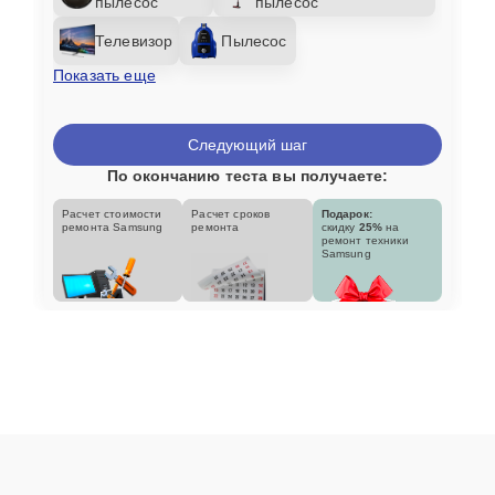
пылесос
пылесос
Телевизор
Пылесос
Показать еще
Следующий шаг
По окончанию теста вы получаете:
Расчет стоимости
Расчет сроков
Подарок:
ремонта Samsung
ремонта
скидку
25%
на
ремонт техники
Samsung