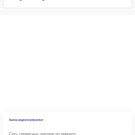
Samsungremontcenter
Сеть сервисных центров по ремонту