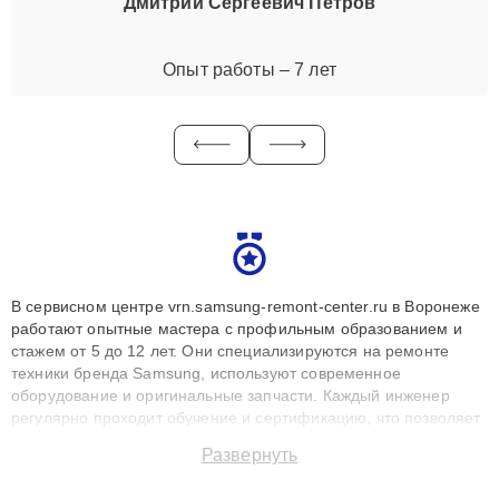
Дмитрий Сергеевич Петров
Опыт работы – 7 лет
В сервисном центре vrn.samsung-remont-center.ru в Воронеже
работают опытные мастера с профильным образованием и
стажем от 5 до 12 лет. Они специализируются на ремонте
техники бренда Samsung, используют современное
оборудование и оригинальные запчасти. Каждый инженер
регулярно проходит обучение и сертификацию, что позволяет
быстро и точноdiagnostikировать поломки и восстанавливать
Развернуть
технику с сохранением гарантии до 3 лет. Наши мастера
решают сложные случаи: от замены матриц и материнских