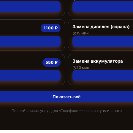
Замена дисплея (экрана)
1100 ₽
15 мин
Замена аккумулятора
550 ₽
20 мин
Показать всё
Полный список услуг для «
Телефон
» — по звонку или в чате