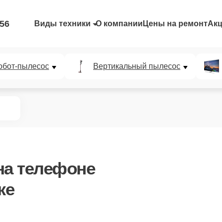
-56
Виды техники
О компании
Цены на ремонт
Ак
обот-пылесос
Вертикальный пылесос
а телефоне
же