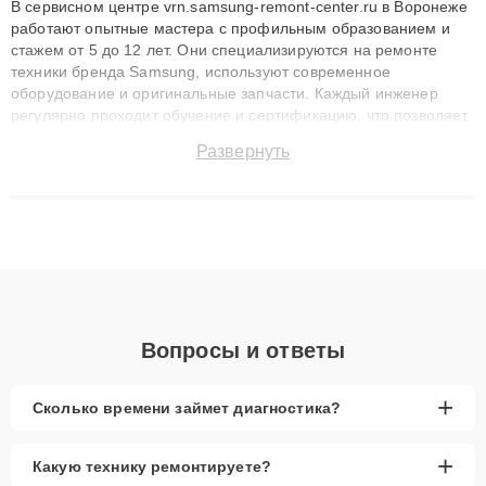
В сервисном центре vrn.samsung-remont-center.ru в Воронеже
работают опытные мастера с профильным образованием и
стажем от 5 до 12 лет. Они специализируются на ремонте
техники бренда Samsung, используют современное
оборудование и оригинальные запчасти. Каждый инженер
регулярно проходит обучение и сертификацию, что позволяет
быстро и точноdiagnostikировать поломки и восстанавливать
Развернуть
технику с сохранением гарантии до 3 лет. Наши мастера
решают сложные случаи: от замены матриц и материнских
плат до ремонта после залития и восстановления данных.
Благодаря высокой квалификации и ответственному подходу
клиенты получают быстрый, качественный ремонт и понятные
объяснения по результатам диагностики.
Вопросы и ответы
+
Сколько времени займет диагностика?
+
Какую технику ремонтируете?