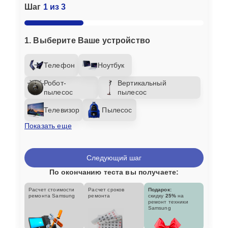
Шаг
1 из 3
1. Выберите Ваше устройство
Телефон
Ноутбук
Робот-
Вертикальный
пылесос
пылесос
Телевизор
Пылесос
Показать еще
Следующий шаг
По окончанию теста вы получаете:
Расчет стоимости
Расчет сроков
Подарок:
ремонта Samsung
ремонта
скидку
25%
на
ремонт техники
Samsung