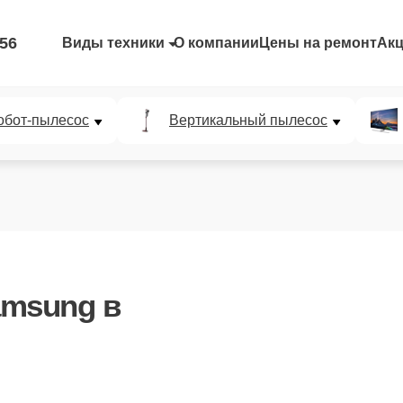
-56
Виды техники
О компании
Цены на ремонт
Ак
обот-пылесос
Вертикальный пылесос
amsung
в