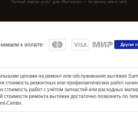
Полный список услуг для «
Вытяжка
» — по звонку или в чате
имаем к оплате:
Другая 
ельными ценами на ремонт или обслуживание вытяжек Sams
я стоимость ремонтных или профилактических работ начина
ю стоимость работ с учётом запчастей или расходных мате
ой стоимости ремонта вытяжки достаточно позвонить по те
t-Center.