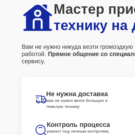
Мастер при
технику на
Вам не нужно никуда везти громоздкую 
работой.
Прямое общение со специали
сервису.
Не нужна доставка
вам не нужно везти большую и
тяжелую технику
Контроль процесса
ремонт под личным контролем,