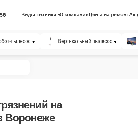
-56
Виды техники
О компании
Цены на ремонт
Ак
обот-пылесос
Вертикальный пылесос
грязнений
на
в Воронеже