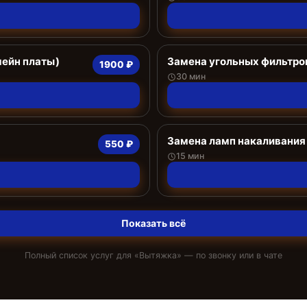
мейн платы)
Замена угольных фильтро
1900 ₽
30 мин
Замена ламп накаливания
550 ₽
15 мин
Показать всё
Полный список услуг для «
Вытяжка
» — по звонку или в чате