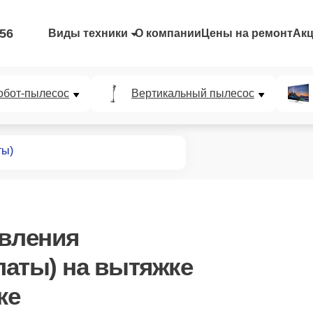
-56
Виды техники
О компании
Цены на ремонт
Ак
обот-пылесос
Вертикальный пылесос
ты)
авления
латы)
на вытяжке
же