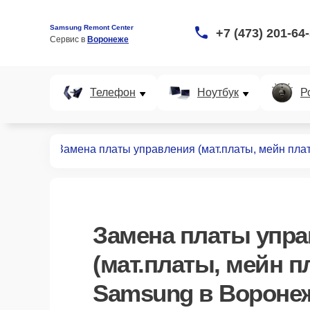
Samsung Remont Center
+7 (473) 201-64
Сервис в 
Воронеже
Телефон
Ноутбук
Р
т вытяжек
Замена платы управления (мат.платы, мейн пла
Замена платы упр
(мат.платы, мейн п
Samsung в Вороне