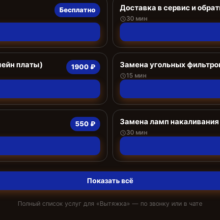
Доставка в сервис и обрат
Бесплатно
30 мин
мейн платы)
Замена угольных фильтро
1900 ₽
15 мин
Замена ламп накаливания
550 ₽
30 мин
Показать всё
Полный список услуг для «
Вытяжка
» — по звонку или в чате